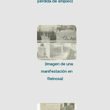
pérdida de empleo]
[Imagen de una
manifestación en
Reinosa]