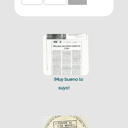
¡Muy bueno lo
suyo!