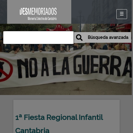
Inicio
Colecciones
Búsqueda avanzada
Exposiciones
Eventos y
Publicaciones
1ª Fiesta Regional Infantil
Cantabria