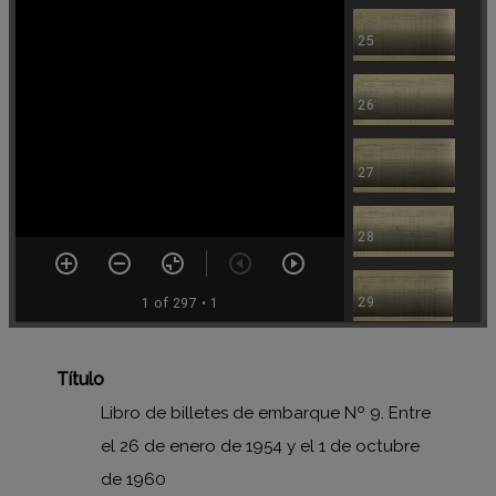
25
26
27
28
29
1 of 297
• 1
30
Título
Libro de billetes de embarque Nº 9. Entre
31
el 26 de enero de 1954 y el 1 de octubre
de 1960