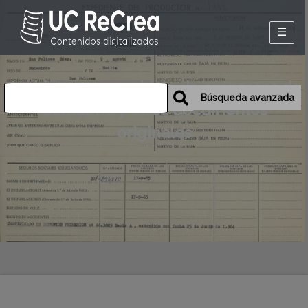
Inicio
Archivos personales o de empresas de
Exposiciones
Búsqueda avanzada
Cantabria y otros documentos
Historia oral de
originales
Camargo
Mapa
Desmemoriados
Portal de la
emigración