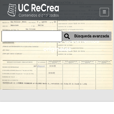
Inicio
Archivos personales o de empresas de
Exposiciones
Búsqueda avanzada
Cantabria y otros documentos
Historia oral de
originales
Camargo
Mapa
Desmemoriados
Portal de la
emigración