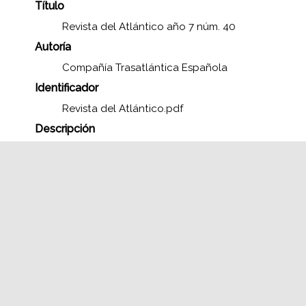
Título
Revista del Atlántico año 7 núm. 40
Autoría
Compañía Trasatlántica Española
Identificador
Revista del Atlántico.pdf
Descripción
La Revista del Atlántico fue el intento de
la Compañía Trasatlántica Española por
dotar de un servicio de primera para los
pasajeros de sus buques. A pesar de la
limitación de espacio y tripulación de sus
buques (cuyo tonelaje era muy inferior al
de otras compañías) lograron editar un
periódico con las últimas noticias llegadas