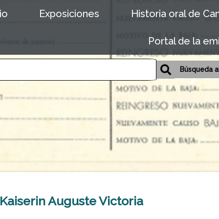
io
Exposiciones
Historia oral de C
Portal de la em
empresas de Cantabria y o
Búsqueda a
. Kaiserin Auguste Victoria