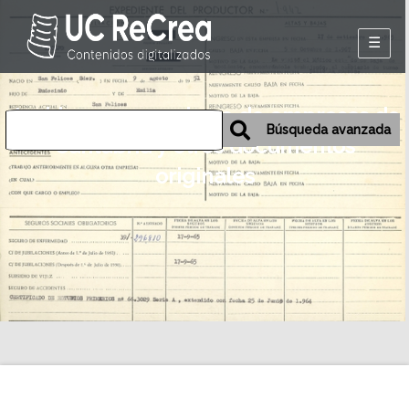
Inicio
Archivos personales o de empresas de
Exposiciones
Búsqueda avanzada
Cantabria y otros documentos
Historia oral de
originales
Camargo
Mapa
Desmemoriados
Portal de la
emigración