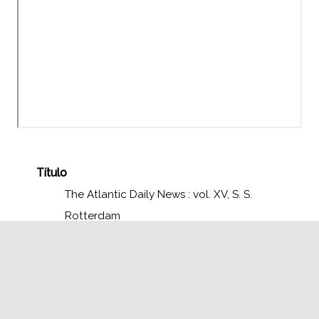
Título
The Atlantic Daily News : vol. XV, S. S.
Rotterdam
Autoría
Holland America Line
Identificador
Atlantic Daily News 2.pdf