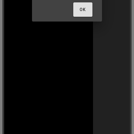
e
OK
r