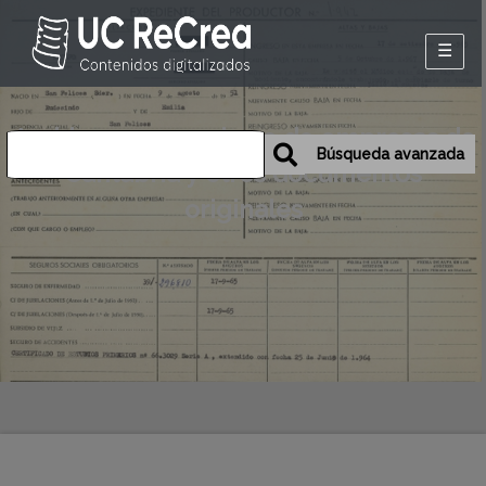
Inicio
Archivos personales o de empresas de
Exposiciones
Búsqueda avanzada
Cantabria y otros documentos
Historia oral de
originales
Camargo
Mapa
Desmemoriados
Portal de la
emigración