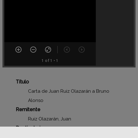
1 of 1
• 1
Título
Carta de Juan Ruiz Olazarán a Bruno
Alonso
Remitente
Ruiz Olazarán, Juan
Destinatario
Alonso González, Bruno