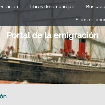
entación
Libros de embarque
Buscado
Sitios relaci
Portal de la emigración
ión