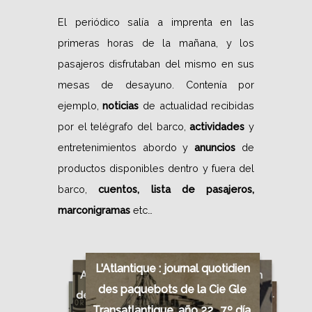
El periódico salía a imprenta en las
primeras horas de la mañana, y los
pasajeros disfrutaban del mismo en sus
mesas de desayuno. Contenía por
ejemplo,
noticias
de actualidad recibidas
por el telégrafo del barco,
actividades
y
entretenimientos abordo y
anuncios
de
productos disponibles dentro y fuera del
barco,
cuentos, lista de
pasajeros,
marconigramas
etc…
L'Atlantique : journal quotidien
Atlantic Post : Die Bordzeitung
L'Atlantique : journal quotidien
des paquebots de la Cie Gle
der Hamburg-Amerika Linie nº 3
des paquebots de la Cie Gle
The Atlantic Daily News : nº 1,
Revista del Atlántico año 7 núm.
Transatlantique, año 22 , 7º día,
S.S. Kaiserin Auguste Victoria
40