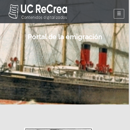
Presentación
Portal de la emigración
Libros de
embarque
Buscador de
pasajeros
Periodicos
Embarcados
Sitios
relacionados